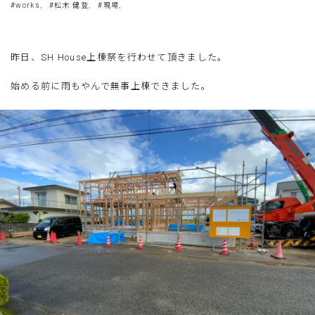
#works,
#松木 健登,
#現場,
昨日、SH House上棟祭を行わせて頂きました。
始める前に雨もやんで無事上棟できました。