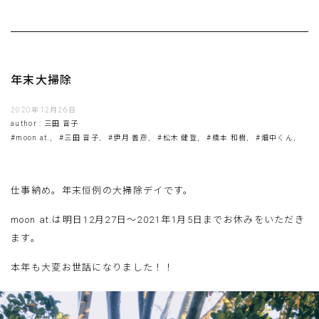
年末大掃除
2020年12月26日
author : 三田 音子
#moon at.,
#三田 音子,
#伊月 善彦,
#松木 健登,
#橋本 和樹,
#畑中くん,
仕事納め。年末恒例の大掃除デイです。
moon at.は明日12月27日〜2021年1月5日までお休みをいただき
ます。
本年も大変お世話になりました！！