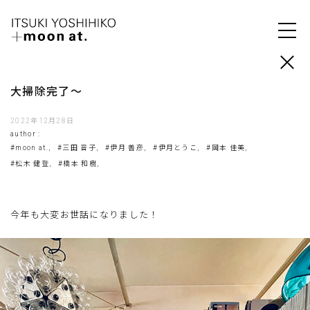
大掃除完了〜
2022年12月28日
author :
#moon at.,
#三田 音子,
#伊月 善彦,
#伊月とうこ,
#岡本 佳美,
#松木 健登,
#橋本 和樹,
今年も大変お世話になりました！