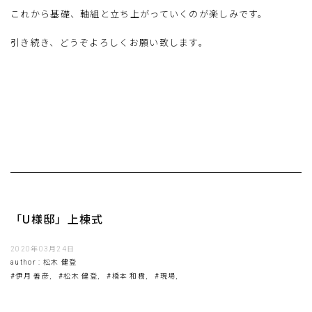
これから基礎、軸組と立ち上がっていくのが楽しみです。
引き続き、どうぞよろしくお願い致します。
「U様邸」上棟式
2020年03月24日
author : 松木 健登
#伊月 善彦,
#松木 健登,
#橋本 和樹,
#現場,