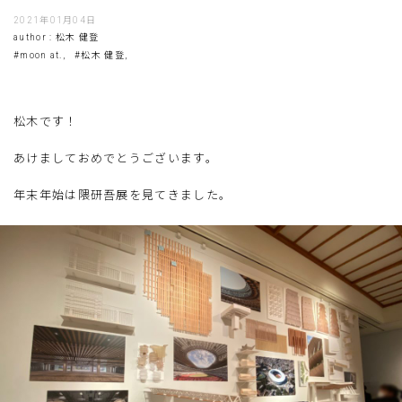
2021年01月04日
author : 松木 健登
#moon at.,
#松木 健登,
松木です！
あけましておめでとうございます。
年末年始は隈研吾展を見てきました。