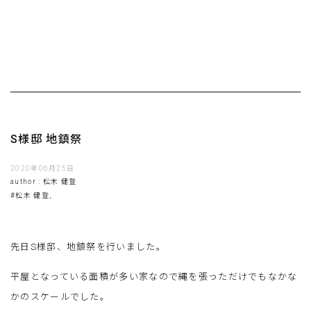
S様邸 地鎮祭
2020年06月25日
author : 松木 健登
#松木 健登,
先日S様邸、地鎮祭を行いました。
平屋となっている面積が多い家なので縄を張っただけでもなかな
かのスケールでした。