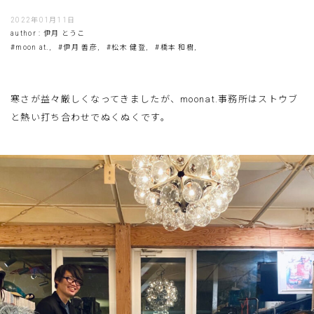
2022年01月11日
author : 伊月 とうこ
#moon at.,
#伊月 善彦,
#松木 健登,
#橋本 和樹,
寒さが益々厳しくなってきましたが、moonat.事務所はストウブ
と熱い打ち合わせでぬくぬくです。