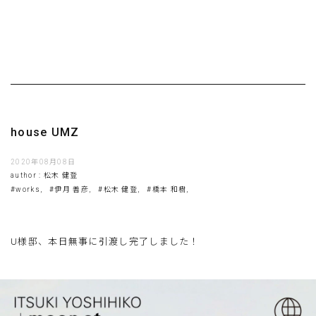
house UMZ
2020年08月08日
author : 松木 健登
#works,
#伊月 善彦,
#松木 健登,
#橋本 和樹,
U様邸、本日無事に引渡し完了しました！