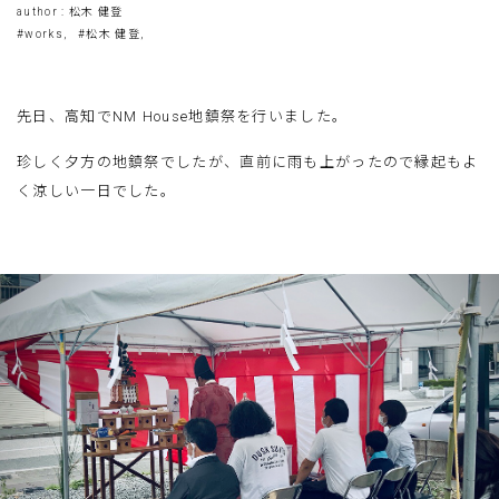
author : 松木 健登
#works,
#松木 健登,
先日、高知でNM House地鎮祭を行いました。
珍しく夕方の地鎮祭でしたが、直前に雨も上がったので縁起もよ
く涼しい一日でした。