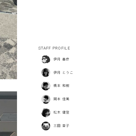
STAFF PROFILE
伊月 善彦
伊月 とうこ
橋本 和樹
岡本 佳美
松木 健登
三田 音子