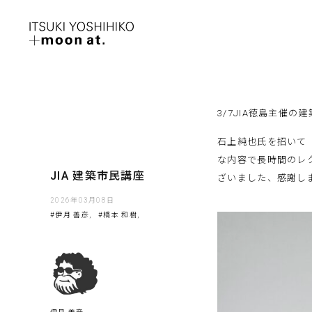
3/7JIA徳島主催
石上純也氏を招いて
な内容で長時間のレ
JIA 建築市民講座
ざいました、感謝し
2026年03月08日
#伊月 善彦,
#橋本 和樹,