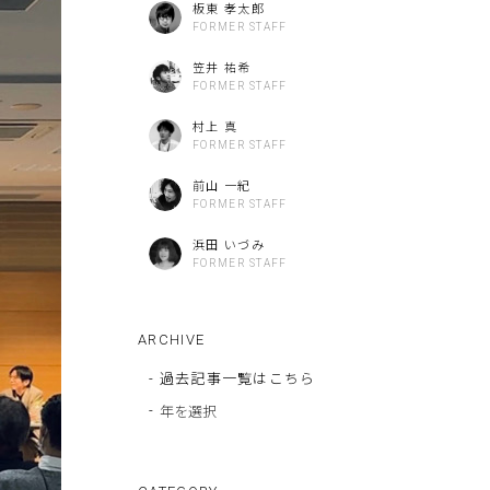
板東 孝太郎
FORMER STAFF
笠井 祐希
FORMER STAFF
村上 真
FORMER STAFF
前山 一紀
FORMER STAFF
浜田 いづみ
FORMER STAFF
ARCHIVE
-
過去記事一覧はこちら
-