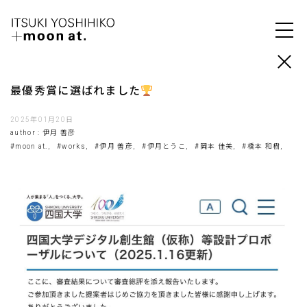
最優秀賞に選ばれました
2025年01月20日
author : 伊月 善彦
#moon at.,
#works,
#伊月 善彦,
#伊月とうこ,
#岡本 佳美,
#橋本 和樹,