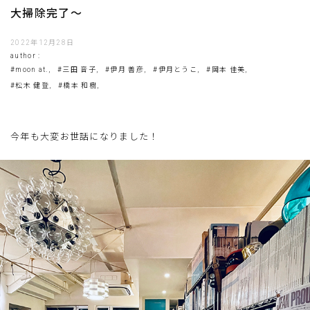
大掃除完了〜
2022年12月28日
author :
#moon at.,
#三田 音子,
#伊月 善彦,
#伊月とうこ,
#岡本 佳美,
#松木 健登,
#橋本 和樹,
今年も大変お世話になりました！