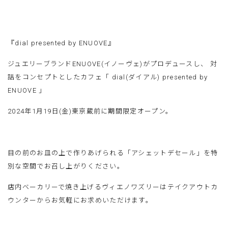
『dial presented by ENUOVE』
ジュエリーブランドENUOVE(イノーヴェ)がプロデュースし、 対
話をコンセプトとしたカフェ「 dial(ダイアル) presented by
ENUOVE 」
2024
年
1
月
19
日
(
金
)東京
蔵前に期間限定オープン。
目の前のお皿の上で作りあげられる「アシェットデセール」を特
別な空間でお召し上がりください。
店内ベーカリーで焼き上げるヴィエノワズリーはテイクアウトカ
ウンターからお気軽にお求めいただけます。