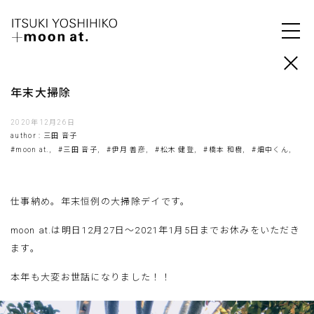
年末大掃除
2020年12月26日
author : 三田 音子
#moon at.,
#三田 音子,
#伊月 善彦,
#松木 健登,
#橋本 和樹,
#畑中くん,
仕事納め。年末恒例の大掃除デイです。
moon at.は明日12月27日〜2021年1月5日までお休みをいただき
ます。
本年も大変お世話になりました！！