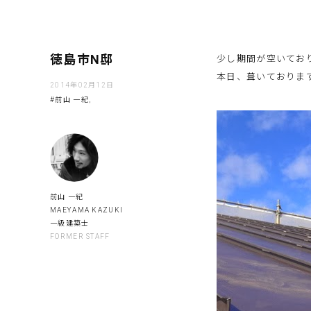
徳島市N邸
少し期間が空いてお
本日、葺いておりま
2014年02月12日
#前山 一紀,
前山 一紀
MAEYAMA KAZUKI
一級建築士
FORMER STAFF