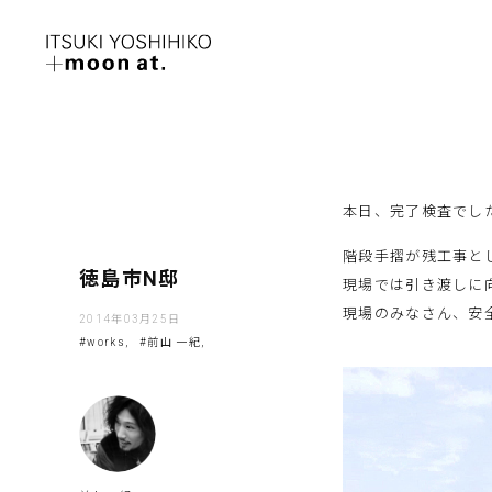
本日、完了検査でし
階段手摺が残工事と
徳島市N邸
現場では引き渡しに
現場のみなさん、安
2014年03月25日
#works,
#前山 一紀,