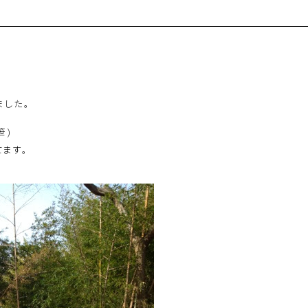
ました。
⁇)
てます。