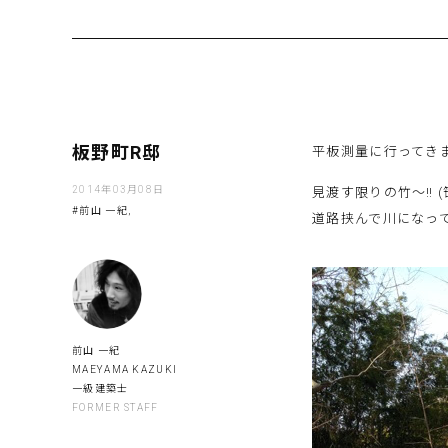
板野町R邸
平板測量に行ってき
2014年03月08日
見渡す限りの竹〜‼ (笹
#前山 一紀,
道路挟んで川になっ
前山 一紀
MAEYAMA KAZUKI
一級建築士
FORMER STAFF