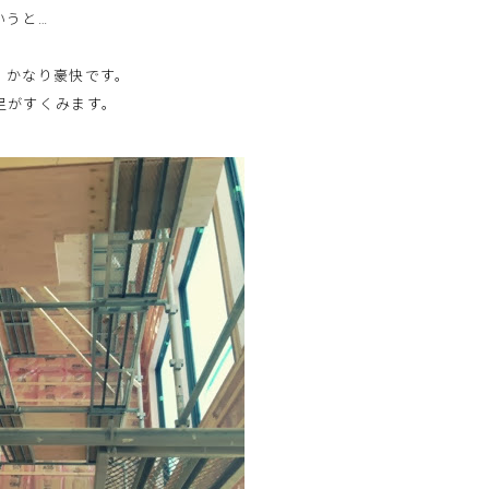
いうと…
。かなり豪快です。
足がすくみます。