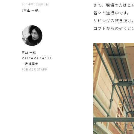
2014年02月05日
さて、現場の方はと
#前山 一紀,
着々と進行中です。
リビングの吹き抜け
ロフトからのぞくと
前山 一紀
MAEYAMA KAZUKI
一級建築士
FORMER STAFF