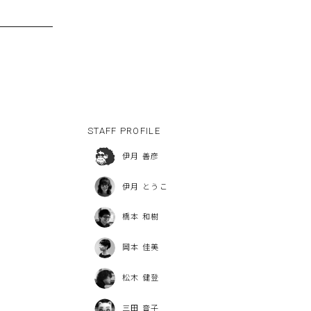
STAFF PROFILE
伊月 善彦
伊月 とうこ
橋本 和樹
岡本 佳美
松木 健登
三田 音子