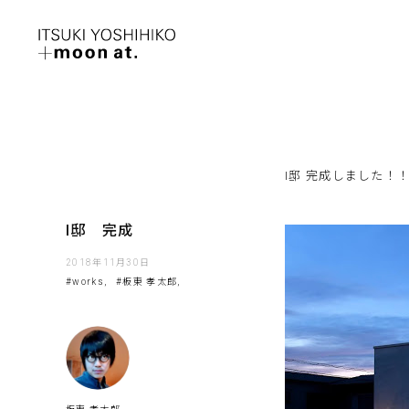
I邸 完成しました！
I邸 完成
2018年11月30日
#works,
#板東 孝太郎,