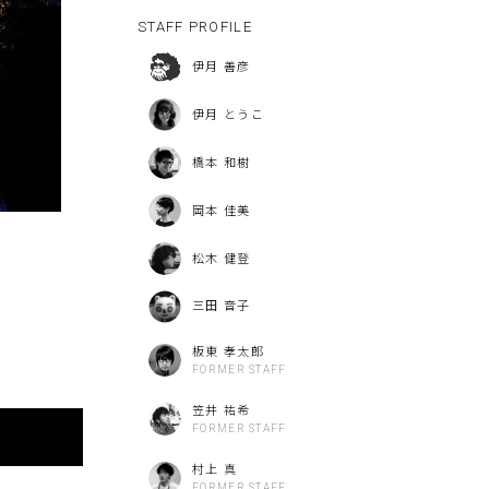
STAFF PROFILE
伊月 善彦
伊月 とうこ
橋本 和樹
岡本 佳美
松木 健登
三田 音子
板東 孝太郎
FORMER STAFF
笠井 祐希
FORMER STAFF
村上 真
FORMER STAFF