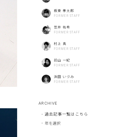
板東 孝太郎
FORMER STAFF
笠井 祐希
FORMER STAFF
村上 真
FORMER STAFF
前山 一紀
FORMER STAFF
浜田 いづみ
FORMER STAFF
ARCHIVE
-
過去記事一覧はこちら
-