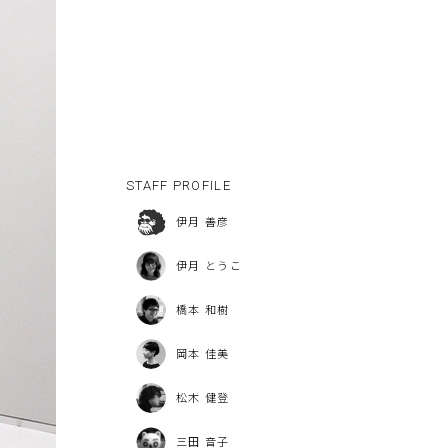
STAFF PROFILE
伊月 善彦
伊月 とうこ
橋本 和樹
岡本 佳美
松木 健登
三田 音子