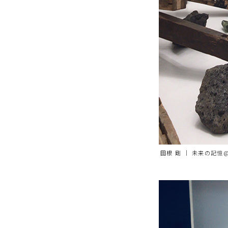
田根 剛 ｜ 未来の記