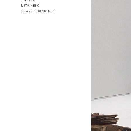
三田 音子
MITA NEKO
assistant DESIGNER