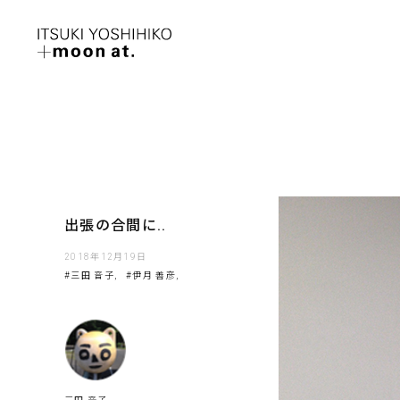
出張の合間に..
2018年12月19日
#三田 音子,
#伊月 善彦,