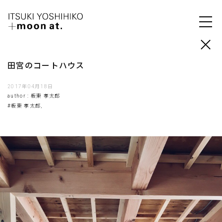
田宮のコートハウス
2017年04月18日
author : 板東 孝太郎
#板東 孝太郎,