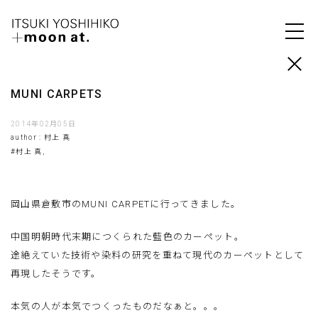
MUNI CARPETS
2014年02月05日
author : 村上 真
#村上 真,
岡山県倉敷市のMUNI CARPETに行ってきました。
中国明朝時代末期につくられた藍色のカーペット。
途絶えていた技術や染料の研究を重ねて現代のカーペットとして
再現したそうです。
本気の人が本気でつくったものだなぁと。。。