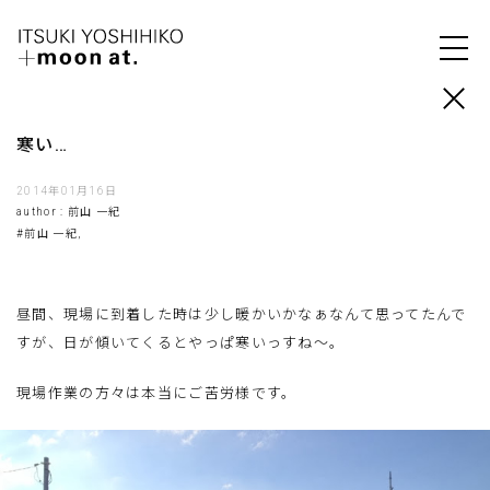
寒い…
2014年01月16日
author : 前山 一紀
#前山 一紀,
昼間、現場に到着した時は少し暖かいかなぁなんて思ってたんで
すが、日が傾いてくるとやっぱ寒いっすね〜。
現場作業の方々は本当にご苦労様です。