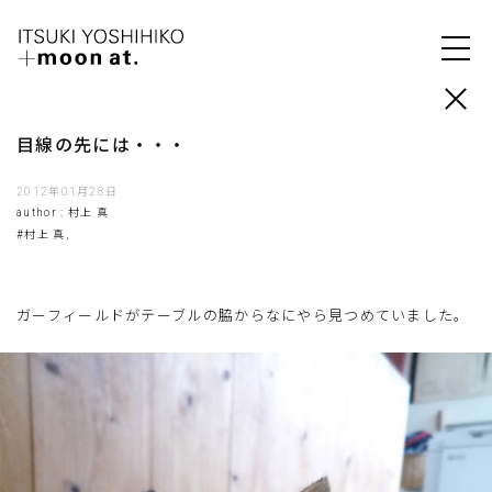
目線の先には・・・
2012年01月28日
author : 村上 真
#村上 真,
ガーフィールドがテーブルの脇からなにやら見つめていました。