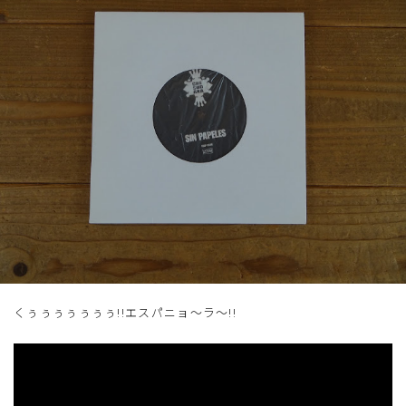
くぅぅぅぅぅぅぅ!!エスパニョ～ラ～!!